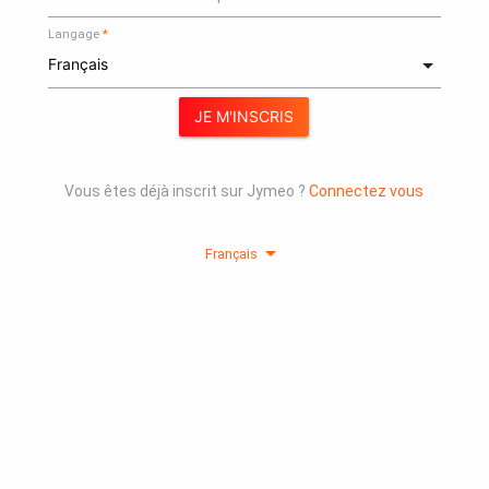
Langage
JE M'INSCRIS
Vous êtes déjà inscrit sur Jymeo ?
Connectez vous
arrow_drop_down
Français