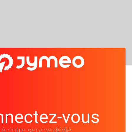
nnectez-vous
à notre service dédié